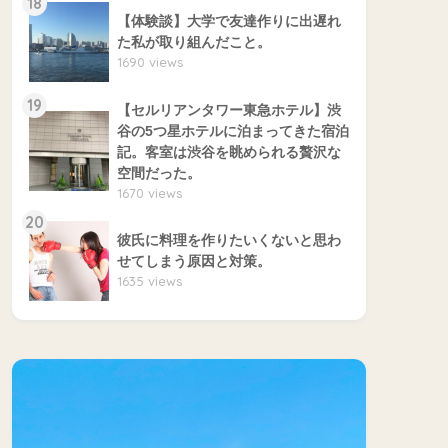
18
【体験談】大学で友達作りに出遅れ
た私が取り組んだこと。
1690 views
19
【セルリアンタワー東急ホテル】渋
谷の5つ星ホテルに泊まってきた宿泊
記。客室は渋谷を眺められる贅沢な
空間だった。
1670 views
20
彼氏に料理を作りたいくないと思わ
せてしまう原因と対策。
1635 views