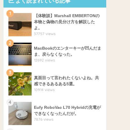
よく読まれている記事
1
【体験談】Marshall EMBERTONの
本物と偽物の見分け方を解説した
よ。
37757 views
2
MacBookのエンターキーが凹んだま
ま、戻らなくなった。
12692 views
3
真面目って言われたくないよね。共
感できるあるある5選。
10914 views
4
Eufy RoboVac L70 Hybridの充電が
できなくなったんだが。
7876 views