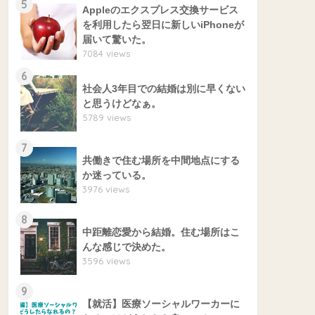
5
Appleのエクスプレス交換サービス
を利用したら翌日に新しいiPhoneが
届いて驚いた。
7084 views
6
社会人3年目での結婚は別に早くない
と思うけどなぁ。
5789 views
7
共働きで住む場所を中間地点にする
か迷っている。
3976 views
8
中距離恋愛から結婚。住む場所はこ
んな感じで決めた。
3596 views
9
【就活】医療ソーシャルワーカーに