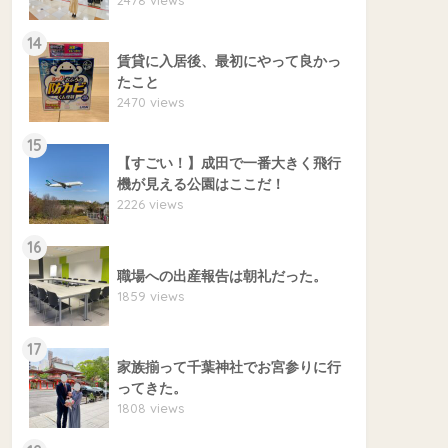
14
賃貸に入居後、最初にやって良かっ
たこと
2470 views
15
【すごい！】成田で一番大きく飛行
機が見える公園はここだ！
2226 views
16
職場への出産報告は朝礼だった。
1859 views
17
家族揃って千葉神社でお宮参りに行
ってきた。
1808 views