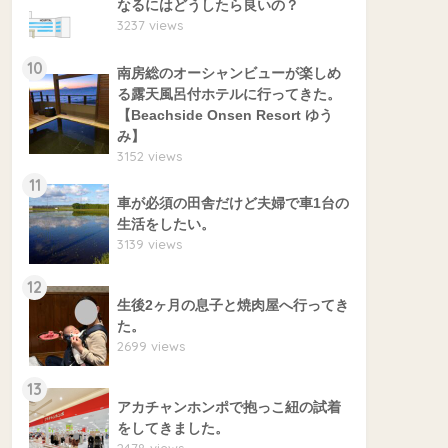
なるにはどうしたら良いの？
3237 views
10
南房総のオーシャンビューが楽しめ
る露天風呂付ホテルに行ってきた。
【Beachside Onsen Resort ゆう
み】
3152 views
11
車が必須の田舎だけど夫婦で車1台の
生活をしたい。
3139 views
12
生後2ヶ月の息子と焼肉屋へ行ってき
た。
2699 views
13
アカチャンホンポで抱っこ紐の試着
をしてきました。
2478 views