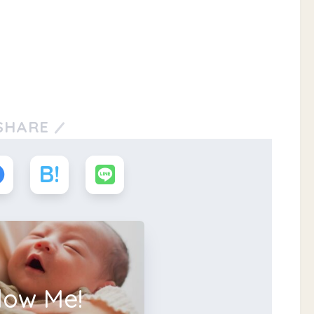
SHARE
low Me!