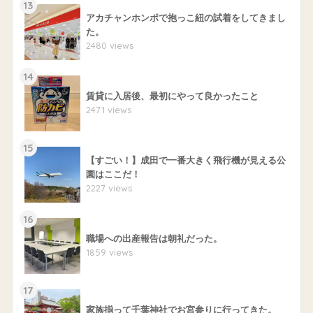
13
アカチャンホンポで抱っこ紐の試着をしてきまし
た。
2480 views
14
賃貸に入居後、最初にやって良かったこと
2471 views
15
【すごい！】成田で一番大きく飛行機が見える公
園はここだ！
2227 views
16
職場への出産報告は朝礼だった。
1859 views
17
家族揃って千葉神社でお宮参りに行ってきた。