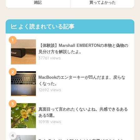
雑記
買ってよかった
よく読まれている記事
1
【体験談】Marshall EMBERTONの本物と偽物の
見分け方を解説したよ。
37761 views
2
MacBookのエンターキーが凹んだまま、戻らな
くなった。
12692 views
3
真面目って言われたくないよね。共感できるある
ある5選。
10918 views
4