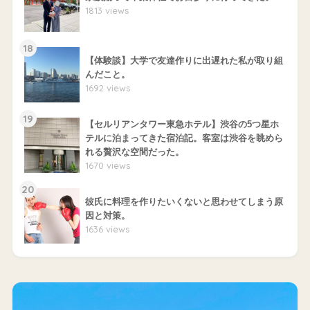
1813 views
18
【体験談】大学で友達作りに出遅れた私が取り組
んだこと。
1692 views
19
【セルリアンタワー東急ホテル】渋谷の5つ星ホ
テルに泊まってきた宿泊記。客室は渋谷を眺めら
れる贅沢な空間だった。
1670 views
20
彼氏に料理を作りたいくないと思わせてしまう原
因と対策。
1636 views