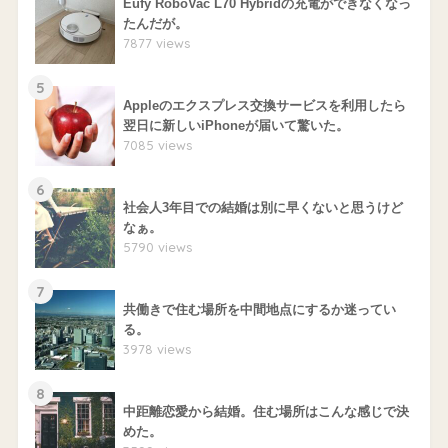
Eufy RoboVac L70 Hybridの充電ができなくなっ
たんだが。
7877 views
5
Appleのエクスプレス交換サービスを利用したら
翌日に新しいiPhoneが届いて驚いた。
7085 views
6
社会人3年目での結婚は別に早くないと思うけど
なぁ。
5790 views
7
共働きで住む場所を中間地点にするか迷ってい
る。
3978 views
8
中距離恋愛から結婚。住む場所はこんな感じで決
めた。