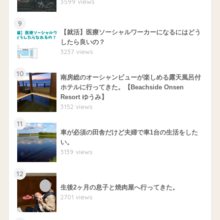
3599 views
9
【就活】医療ソーシャルワーカーになるにはどう
したら良いの？
3237 views
10
南房総のオーシャンビューが楽しめる露天風呂付
ホテルに行ってきた。【Beachside Onsen
Resort ゆうみ】
3152 views
11
車が必須の田舎だけど夫婦で車1台の生活をした
い。
3139 views
12
生後2ヶ月の息子と焼肉屋へ行ってきた。
2701 views