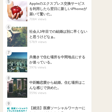
5
Appleのエクスプレス交換サービス
を利用したら翌日に新しいiPhoneが
届いて驚いた。
7084 views
6
社会人3年目での結婚は別に早くない
と思うけどなぁ。
5789 views
7
共働きで住む場所を中間地点にする
か迷っている。
3976 views
8
中距離恋愛から結婚。住む場所はこ
んな感じで決めた。
3596 views
9
【就活】医療ソーシャルワーカーに