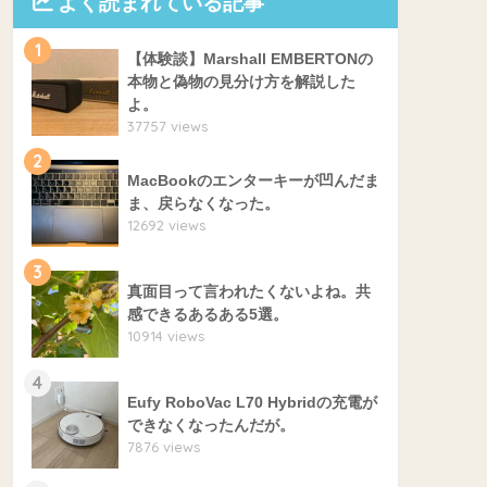
よく読まれている記事
1
【体験談】Marshall EMBERTONの
本物と偽物の見分け方を解説した
よ。
37757 views
2
MacBookのエンターキーが凹んだま
ま、戻らなくなった。
12692 views
3
真面目って言われたくないよね。共
感できるあるある5選。
10914 views
4
Eufy RoboVac L70 Hybridの充電が
できなくなったんだが。
7876 views