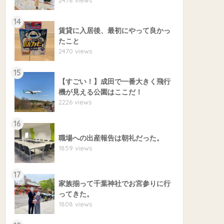
14
賃貸に入居後、最初にやって良かっ
たこと
2470 views
15
【すごい！】成田で一番大きく飛行
機が見える公園はここだ！
2226 views
16
職場への出産報告は朝礼だった。
1859 views
17
家族揃って千葉神社でお宮参りに行
ってきた。
1808 views