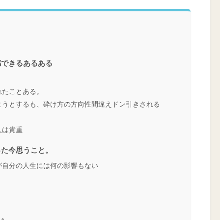
感できるあるある
れたことある。
ようとするも、砕け方の方向性間違えドン引きされる
人は貴重
った今思うこと。
が自分の人生には何の影響もない
う。