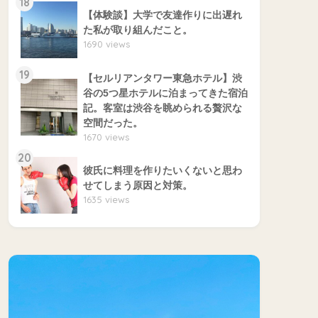
18
【体験談】大学で友達作りに出遅れ
た私が取り組んだこと。
1690 views
19
【セルリアンタワー東急ホテル】渋
谷の5つ星ホテルに泊まってきた宿泊
記。客室は渋谷を眺められる贅沢な
空間だった。
1670 views
20
彼氏に料理を作りたいくないと思わ
せてしまう原因と対策。
1635 views