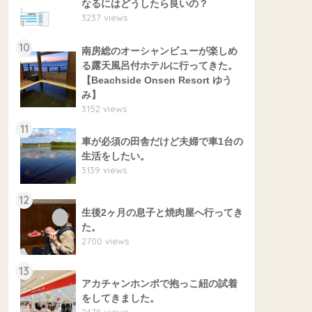
なるにはどうしたら良いの？
3237 views
10
南房総のオーシャンビューが楽しめ
る露天風呂付ホテルに行ってきた。
【Beachside Onsen Resort ゆう
み】
3152 views
11
車が必須の田舎だけど夫婦で車1台の
生活をしたい。
3139 views
12
生後2ヶ月の息子と焼肉屋へ行ってき
た。
2700 views
13
アカチャンホンポで抱っこ紐の試着
をしてきました。
2478 views