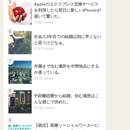
5
Appleのエクスプレス交換サービス
を利用したら翌日に新しいiPhoneが
届いて驚いた。
7084 views
6
社会人3年目での結婚は別に早くない
と思うけどなぁ。
5789 views
7
共働きで住む場所を中間地点にする
か迷っている。
3976 views
8
中距離恋愛から結婚。住む場所はこ
んな感じで決めた。
3598 views
9
【就活】医療ソーシャルワーカーに