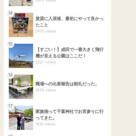
14
賃貸に入居後、最初にやって良かっ
たこと
2470 views
15
【すごい！】成田で一番大きく飛行
機が見える公園はここだ！
2227 views
16
職場への出産報告は朝礼だった。
1859 views
17
家族揃って千葉神社でお宮参りに行
ってきた。
1810 views