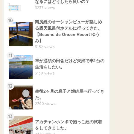
なるにはどうしたら良いの？
3237 views
10
南房総のオーシャンビューが楽しめ
る露天風呂付ホテルに行ってきた。
【Beachside Onsen Resort ゆう
み】
3152 views
11
車が必須の田舎だけど夫婦で車1台の
生活をしたい。
3139 views
12
生後2ヶ月の息子と焼肉屋へ行ってき
た。
2700 views
13
アカチャンホンポで抱っこ紐の試着
をしてきました。
2479 views