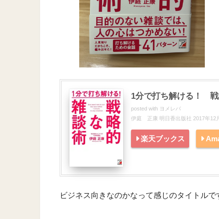
1分で打ち解ける！ 
posted with
ヨメレバ
伊庭 正康 明日香出版社 2017年12
楽天ブックス
Am
ビジネス向きなのかなって感じのタイトルで