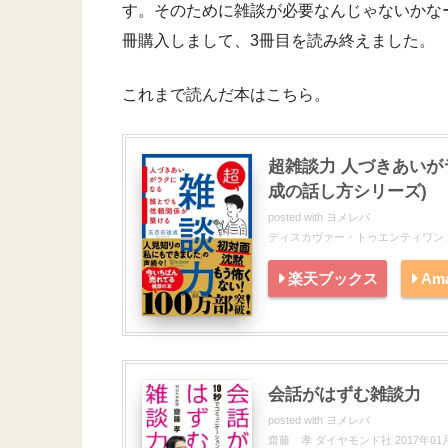
す。そのために雑談が必要なんじゃないかな
冊購入しまして、3冊目を読み終えました。
これまで読んだ本はこちら。
超雑談力 人づきあいが
成の話し方シリーズ)
posted with
ヨメレバ
ディスカヴァー・トゥエンティワン 20
楽天ブックス
Am
会話がはずむ雑談力
posted with
ヨメレバ
齋藤 孝 ダイヤモンド社 2017年01