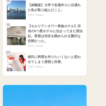
18
【体験談】大学で友達作りに出遅れ
た私が取り組んだこと。
1692 views
19
【セルリアンタワー東急ホテル】渋
谷の5つ星ホテルに泊まってきた宿泊
記。客室は渋谷を眺められる贅沢な
空間だった。
1670 views
20
彼氏に料理を作りたいくないと思わ
せてしまう原因と対策。
1635 views