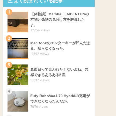
よく読まれている記事
1
【体験談】Marshall EMBERTONの
本物と偽物の見分け方を解説した
よ。
37758 views
2
MacBookのエンターキーが凹んだま
ま、戻らなくなった。
12692 views
3
真面目って言われたくないよね。共
感できるあるある5選。
10917 views
4
Eufy RoboVac L70 Hybridの充電が
できなくなったんだが。
7876 views