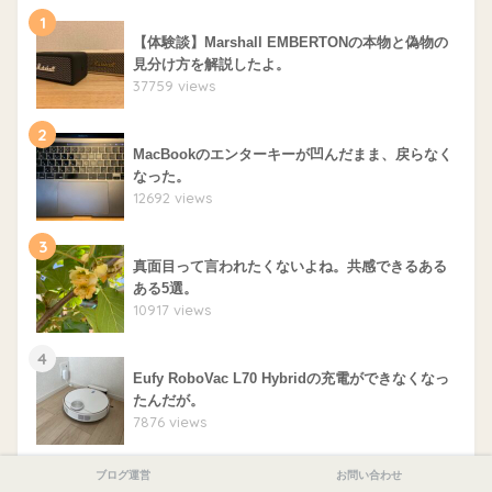
1
【体験談】Marshall EMBERTONの本物と偽物の
見分け方を解説したよ。
37759 views
2
MacBookのエンターキーが凹んだまま、戻らなく
なった。
12692 views
3
真面目って言われたくないよね。共感できるある
ある5選。
10917 views
4
Eufy RoboVac L70 Hybridの充電ができなくなっ
たんだが。
7876 views
5
ブログ運営
お問い合わせ
Appleのエクスプレス交換サービスを利用したら