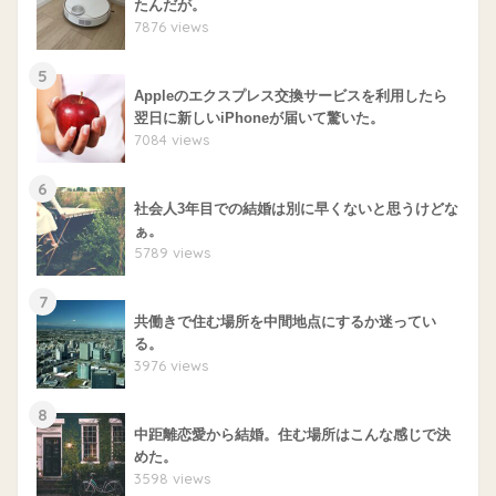
たんだが。
7876 views
5
Appleのエクスプレス交換サービスを利用したら
翌日に新しいiPhoneが届いて驚いた。
7084 views
6
社会人3年目での結婚は別に早くないと思うけどな
ぁ。
5789 views
7
共働きで住む場所を中間地点にするか迷ってい
る。
3976 views
8
中距離恋愛から結婚。住む場所はこんな感じで決
めた。
3598 views