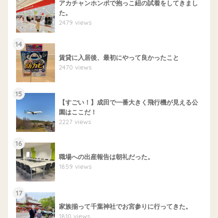
アカチャンホンポで抱っこ紐の試着をしてきまし
た。
2479 views
14
賃貸に入居後、最初にやって良かったこと
2470 views
15
【すごい！】成田で一番大きく飛行機が見える公
園はここだ！
2227 views
16
職場への出産報告は朝礼だった。
1859 views
17
家族揃って千葉神社でお宮参りに行ってきた。
1810 views