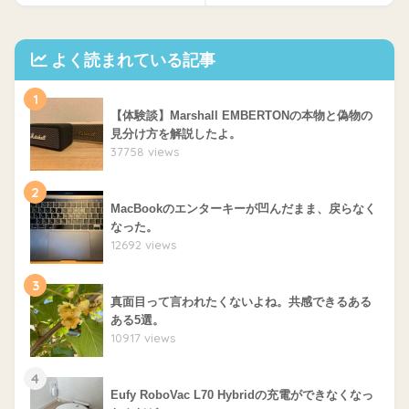
よく読まれている記事
1
【体験談】Marshall EMBERTONの本物と偽物の
見分け方を解説したよ。
37758 views
2
MacBookのエンターキーが凹んだまま、戻らなく
なった。
12692 views
3
真面目って言われたくないよね。共感できるある
ある5選。
10917 views
4
Eufy RoboVac L70 Hybridの充電ができなくなっ