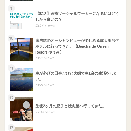
9
【就活】医療ソーシャルワーカーになるにはどう
したら良いの？
3237 views
10
南房総のオーシャンビューが楽しめる露天風呂付
ホテルに行ってきた。【Beachside Onsen
Resort ゆうみ】
3152 views
11
車が必須の田舎だけど夫婦で車1台の生活をした
い。
3139 views
12
生後2ヶ月の息子と焼肉屋へ行ってきた。
2700 views
13