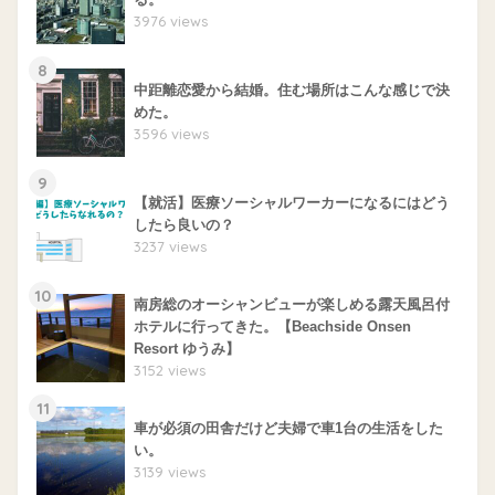
3976 views
8
中距離恋愛から結婚。住む場所はこんな感じで決
めた。
3596 views
9
【就活】医療ソーシャルワーカーになるにはどう
したら良いの？
3237 views
10
南房総のオーシャンビューが楽しめる露天風呂付
ホテルに行ってきた。【Beachside Onsen
Resort ゆうみ】
3152 views
11
車が必須の田舎だけど夫婦で車1台の生活をした
い。
3139 views