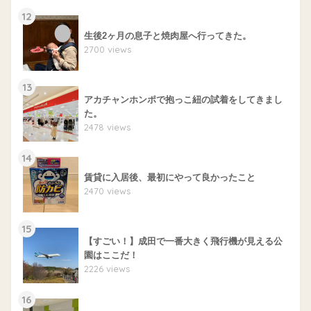
12
生後2ヶ月の息子と焼肉屋へ行ってきた。
2700 views
13
アカチャンホンポで抱っこ紐の試着をしてきまし
た。
2478 views
14
賃貸に入居後、最初にやって良かったこと
2470 views
15
【すごい！】成田で一番大きく飛行機が見える公
園はここだ！
2226 views
16