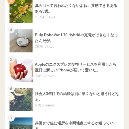
3
真面目って言われたくないよね。共感できるある
ある5選。
10914 views
4
Eufy RoboVac L70 Hybridの充電ができなくなっ
たんだが。
7876 views
5
Appleのエクスプレス交換サービスを利用したら
翌日に新しいiPhoneが届いて驚いた。
7084 views
6
社会人3年目での結婚は別に早くないと思うけどな
ぁ。
5789 views
7
共働きで住む場所を中間地点にするか迷ってい
る。