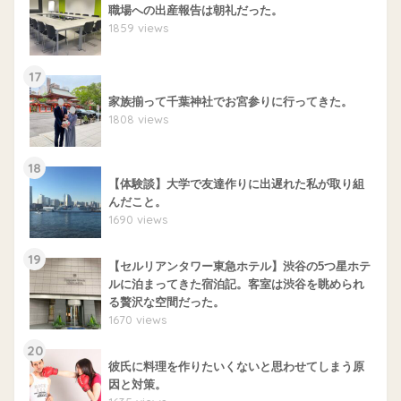
職場への出産報告は朝礼だった。
1859 views
17
家族揃って千葉神社でお宮参りに行ってきた。
1808 views
18
【体験談】大学で友達作りに出遅れた私が取り組
んだこと。
1690 views
19
【セルリアンタワー東急ホテル】渋谷の5つ星ホテ
ルに泊まってきた宿泊記。客室は渋谷を眺められ
る贅沢な空間だった。
1670 views
20
彼氏に料理を作りたいくないと思わせてしまう原
因と対策。