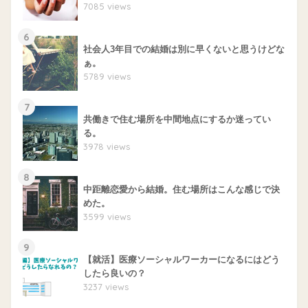
7085 views
6
社会人3年目での結婚は別に早くないと思うけどな
ぁ。
5789 views
7
共働きで住む場所を中間地点にするか迷ってい
る。
3978 views
8
中距離恋愛から結婚。住む場所はこんな感じで決
めた。
3599 views
9
【就活】医療ソーシャルワーカーになるにはどう
したら良いの？
3237 views