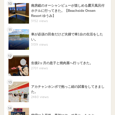
10
南房総のオーシャンビューが楽しめる露天風呂付
ホテルに行ってきた。【Beachside Onsen
Resort ゆうみ】
3152 views
11
車が必須の田舎だけど夫婦で車1台の生活をした
い。
3139 views
12
生後2ヶ月の息子と焼肉屋へ行ってきた。
2701 views
13
アカチャンホンポで抱っこ紐の試着をしてきまし
た。
2480 views
14