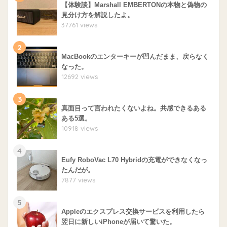
【体験談】Marshall EMBERTONの本物と偽物の
見分け方を解説したよ。
37761 views
2
MacBookのエンターキーが凹んだまま、戻らなく
なった。
12692 views
3
真面目って言われたくないよね。共感できるある
ある5選。
10918 views
4
Eufy RoboVac L70 Hybridの充電ができなくなっ
たんだが。
7877 views
5
Appleのエクスプレス交換サービスを利用したら
翌日に新しいiPhoneが届いて驚いた。