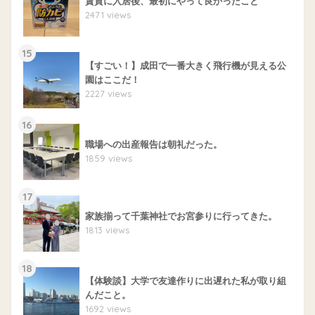
賃貸に入居後、最初にやって良かったこと
2471 views
15
【すごい！】成田で一番大きく飛行機が見える公
園はここだ！
2227 views
16
職場への出産報告は朝礼だった。
1859 views
17
家族揃って千葉神社でお宮参りに行ってきた。
1813 views
18
【体験談】大学で友達作りに出遅れた私が取り組
んだこと。
1692 views