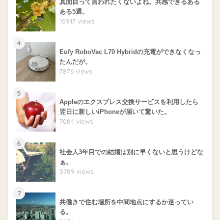
真面目って言われたくないよね。共感できるある
ある5選。
10917 views
4
Eufy RoboVac L70 Hybridの充電ができなくなっ
たんだが。
7876 views
5
Appleのエクスプレス交換サービスを利用したら
翌日に新しいiPhoneが届いて驚いた。
7084 views
6
社会人3年目での結婚は別に早くないと思うけどな
ぁ。
5789 views
7
共働きで住む場所を中間地点にするか迷ってい
る。