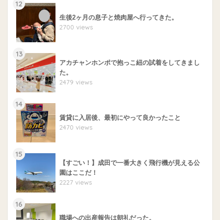
12
生後2ヶ月の息子と焼肉屋へ行ってきた。
2700 views
13
アカチャンホンポで抱っこ紐の試着をしてきまし
た。
2479 views
14
賃貸に入居後、最初にやって良かったこと
2470 views
15
【すごい！】成田で一番大きく飛行機が見える公
園はここだ！
2227 views
16
職場への出産報告は朝礼だった。