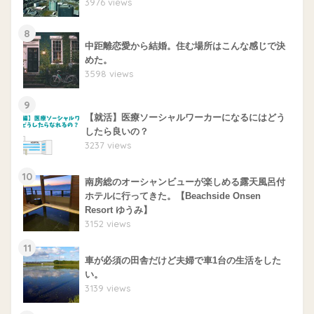
3976 views
8
中距離恋愛から結婚。住む場所はこんな感じで決
めた。
3598 views
9
【就活】医療ソーシャルワーカーになるにはどう
したら良いの？
3237 views
10
南房総のオーシャンビューが楽しめる露天風呂付
ホテルに行ってきた。【Beachside Onsen
Resort ゆうみ】
3152 views
11
車が必須の田舎だけど夫婦で車1台の生活をした
い。
3139 views