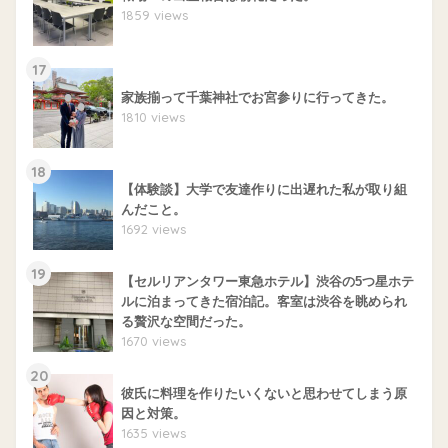
1859 views
17
家族揃って千葉神社でお宮参りに行ってきた。
1810 views
18
【体験談】大学で友達作りに出遅れた私が取り組
んだこと。
1692 views
19
【セルリアンタワー東急ホテル】渋谷の5つ星ホテ
ルに泊まってきた宿泊記。客室は渋谷を眺められ
る贅沢な空間だった。
1670 views
20
彼氏に料理を作りたいくないと思わせてしまう原
因と対策。
1635 views