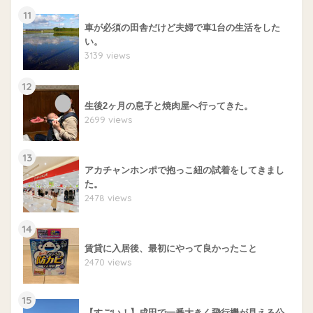
11
車が必須の田舎だけど夫婦で車1台の生活をした
い。
3139 views
12
生後2ヶ月の息子と焼肉屋へ行ってきた。
2699 views
13
アカチャンホンポで抱っこ紐の試着をしてきまし
た。
2478 views
14
賃貸に入居後、最初にやって良かったこと
2470 views
15
【すごい！】成田で一番大きく飛行機が見える公