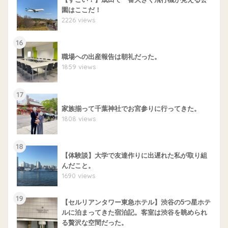
園はここだ！
2226 views
16
職場への出産報告は朝礼だった。
1859 views
17
家族揃って千葉神社でお宮参りに行ってきた。
1808 views
18
【体験談】大学で友達作りに出遅れた私が取り組
んだこと。
1690 views
19
【セルリアンタワー東急ホテル】渋谷の5つ星ホテ
ルに泊まってきた宿泊記。客室は渋谷を眺められ
る贅沢な空間だった。