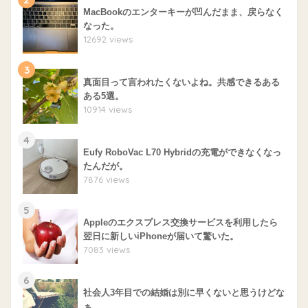
MacBookのエンターキーが凹んだまま、戻らなく
なった。
12692 views
3
真面目って言われたくないよね。共感できるある
ある5選。
10914 views
4
Eufy RoboVac L70 Hybridの充電ができなくなっ
たんだが。
7876 views
5
Appleのエクスプレス交換サービスを利用したら
翌日に新しいiPhoneが届いて驚いた。
7083 views
6
社会人3年目での結婚は別に早くないと思うけどな
ぁ。