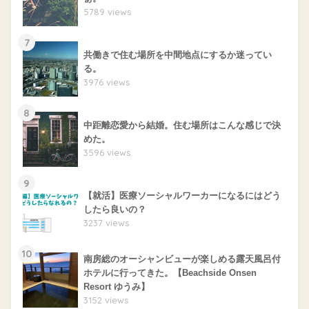
5789 views
7
共働きで住む場所を中間地点にするか迷ってい
る。
3976 views
8
中距離恋愛から結婚。住む場所はこんな感じで決
めた。
3596 views
9
【就活】医療ソーシャルワーカーになるにはどう
したら良いの？
3237 views
10
南房総のオーシャンビューが楽しめる露天風呂付
ホテルに行ってきた。【Beachside Onsen
Resort ゆうみ】
3152 views